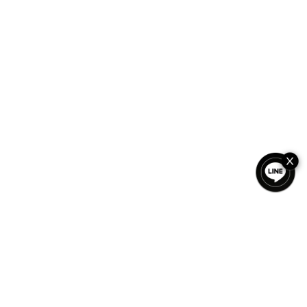
เฟอร์นิเจอร์สั่งทำ
ได้แรงบันดาลใจจากธรรมชาติ สร้างสรรค์ด้วยงานฝีมือ ผลิตภัณฑ์ของเราถูก
ออกแบบจากไม้แผ่นคัดพิเศษและดีไซน์เฉพาะตัว ทุกชิ้นงานบอกเล่าเรื่องราว
ของวัสดุ รูปทรง และจุดประสงค์ — สร้างขึ้นเพื่อยกระดับทุกพื้นที่อย่างไม่ซ้ำใคร