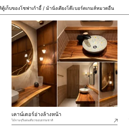
ิ
ตู้เก็บของ
โซฟา
เก้าอี้ / ม้านั่ง
เตียง
โต๊ะบอร์ดเกมส์
หมวดอื่น
เคาน์เตอร์อ่างล้างหน้า
ไม้จามจุรีแผ่นเดียวขอบธรรมชาติ