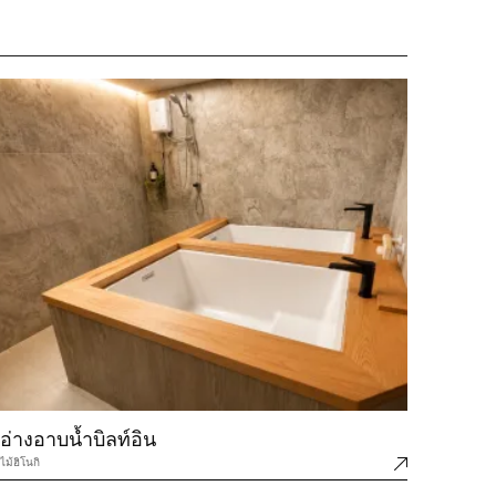
อ่างอาบน้ำบิลท์อิน
ไม้ฮิโนกิ