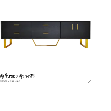
ตู้เก็บของ ตู้วางทีวี
ไม้โอ๊ค / สแตนเลส