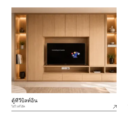
ตู้ทีวีบิลท์อิน
ไม้ไวท์โอ๊ค